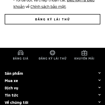
khoản
về
Chính sách bảo mật
.
ĐĂNG KÝ LÁI THỬ
BẢNG GIÁ
ĐĂNG KÝ LÁI THỬ
KHUYẾN MÃI
Sản phẩm
Mua xe
Tất cả dòng xe
Dịch vụ
Bảng giá
Destinator
Tin tức
Chính sách bảo hành
Khuyến mãi
Attrage
Về chúng tôi
Sự kiện nổi bật