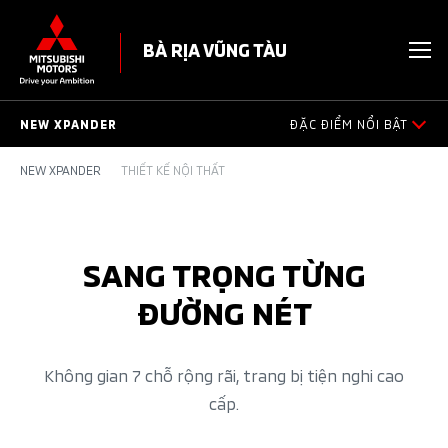
BÀ RỊA VŨNG TÀU
NEW XPANDER
ĐẶC ĐIỂM NỔI BẬT
NEW XPANDER
THIẾT KẾ NỘI THẤT
ĐẶC ĐIỂM NỔI BẬT
NGOẠI THẤT
SANG TRỌNG TỪNG
NỘI THẤT
ĐƯỜNG NÉT
AN TOÀN
Không gian 7 chỗ rộng rãi, trang bị tiện nghi cao
VẬN HÀNH
cấp​.
PHỤ KIỆN CHÍNH HÃNG