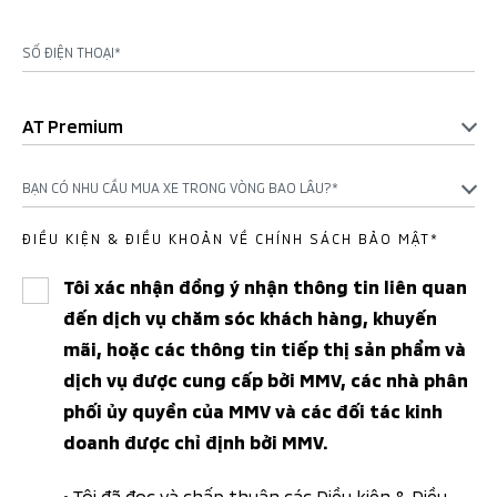
SỐ ĐIỆN THOẠI*
AT Premium
BẠN CÓ NHU CẦU MUA XE TRONG VÒNG BAO LÂU?*
ĐIỀU KIỆN & ĐIỀU KHOẢN VỀ CHÍNH SÁCH BẢO MẬT*
Tôi xác nhận đồng ý nhận thông tin liên quan
đến dịch vụ chăm sóc khách hàng, khuyến
mãi, hoặc các thông tin tiếp thị sản phẩm và
dịch vụ được cung cấp bởi MMV, các nhà phân
phối ủy quyền của MMV và các đối tác kinh
doanh được chỉ định bởi MMV.
• Tôi đã đọc và chấp thuận các
Điều kiện & Điều