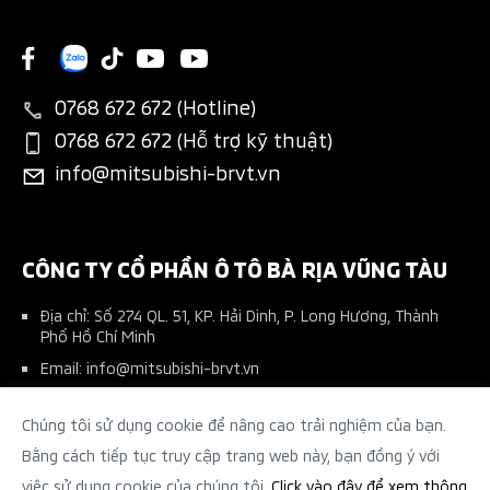
Bảo dưỡng nhanh
Dự tính chi phí
New Xforce
Giới thiệu
Tin khuyến mãi
Các hạng mục bảo dưỡng
Chương trình trả góp MAF
New Xpander
Liên hệ
Tin tổng hợp
Thông tin phụ tùng
Bán hàng dự án
New Xpander Cross
0768 672 672 (Hotline)
Tin tuyển dụng
Đặt lịch dịch vụ
Đăng ký lái thử
0768 672 672 (Hỗ trợ kỹ thuật)
All-New Triton
info@mitsubishi-brvt.vn
Ứng dụng Mitsubishi Connect+
Phụ kiện chính hãng
Pajero Sport
Tài liệu hướng dẫn sử dụng
Phụ kiện nhà phân phối
Kế hoạch bảo dưỡng xe
CÔNG TY CỔ PHẦN Ô TÔ BÀ RỊA VŨNG TÀU
Địa chỉ: Số 274 QL. 51, KP. Hải Dinh, P. Long Hương, Thành
Phố Hồ Chí Minh
Email: info@mitsubishi-brvt.vn
Hotline Kinh Doanh: 0767 672 672 - Dịch Vụ: 0768 672 672
Chúng tôi sử dụng cookie để nâng cao trải nghiệm của bạn.
Người chịu trách nhiệm: Ông Nguyễn Hoàng Hương - Tổng
Giám Đốc
Bằng cách tiếp tục truy cập trang web này, bạn đồng ý với
việc sử dụng cookie của chúng tôi.
Click vào đây để xem thông