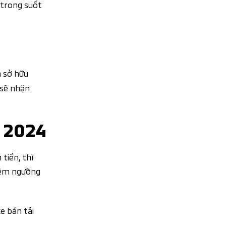
 trong suốt
n sở hữu
 sẽ nhận
N 2024
tiến, thì
hiêm ngưỡng
e bán tải