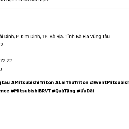
ải Dinh, P. Kim Dinh, TP. Bà Rịa, Tỉnh Bà Rịa Vũng Tàu
72
 72 72
n
gtau #MitsubishiTriton #LaiThuTriton #EventMitsubis
ience #MitsubishiBRVT #QuàTặng #ƯuĐãi