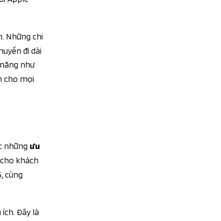
h. Những chi
huyến đi dài
h năng như
n cho mọi
ợc những
ưu
 cho khách
5, cùng
ích. Đây là