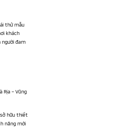
lái thử mẫu
nơi khách
à người đam
à Rịa – Vũng
sở hữu thiết
ính năng mới