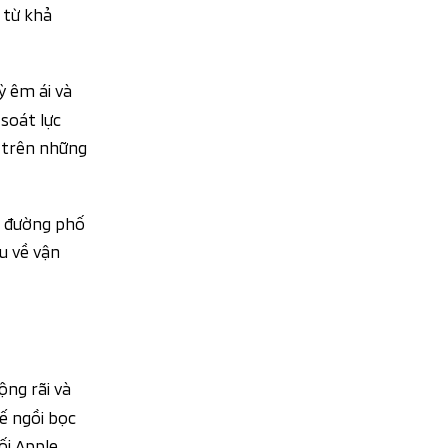
 từ khả
ỳ êm ái và
soát lực
n trên những
là đường phố
u về vận
ng rãi và
hế ngồi bọc
ối Apple