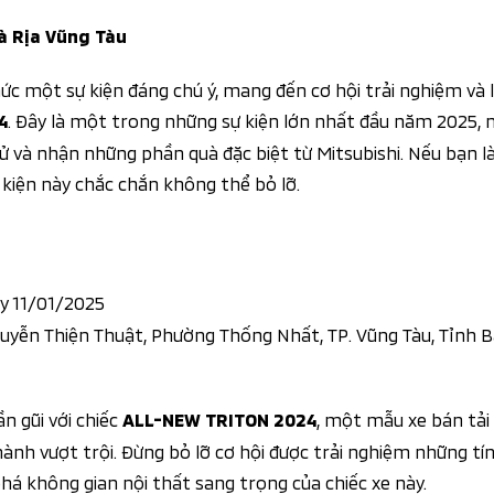
Bà Rịa Vũng Tàu
ức một sự kiện đáng chú ý, mang đến cơ hội trải nghiệm và 
. Đây là một trong những sự kiện lớn nhất đầu năm 2025, 
4
ử và nhận những phần quà đặc biệt từ Mitsubishi. Nếu bạn l
ự kiện này chắc chắn không thể bỏ lỡ.
gày 11/01/2025
uyễn Thiện Thuật, Phường Thống Nhất, TP. Vũng Tàu, Tỉnh B
ần gũi với chiếc
, một mẫu xe bán tải 
ALL-NEW TRITON 2024
ành vượt trội. Đừng bỏ lỡ cơ hội được trải nghiệm những t
há không gian nội thất sang trọng của chiếc xe này.