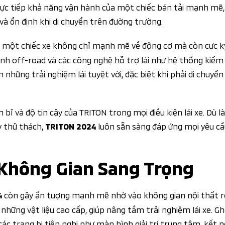
rực tiếp khả năng vận hành của một chiếc bán tải mạnh mẽ,
 và ổn định khi di chuyển trên đường trường.
ệm một chiếc xe không chỉ mạnh mẽ về động cơ mà còn cực k
ành off-road và các công nghệ hỗ trợ lái như hệ thống kiểm 
 những trải nghiệm lái tuyệt vời, đặc biệt khi phải di chuyể
bỉ và độ tin cậy của TRITON trong mọi điều kiện lái xe. Dù 
y thử thách,
luôn sẵn sàng đáp ứng mọi yêu cầ
TRITON 2024
 Không Gian Sang Trọng
còn gây ấn tượng mạnh mẽ nhờ vào không gian nội thất rộ
4
ới những vật liệu cao cấp, giúp nâng tầm trải nghiệm lái xe. G
ác trang bị tiện nghi như màn hình giải trí trung tâm, kết n