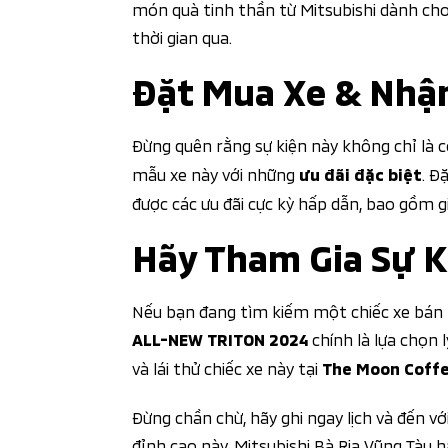
món quà tinh thần từ Mitsubishi dành ch
thời gian qua.
Đặt Mua Xe & Nhận
Đừng quên rằng sự kiện này không chỉ là cơ
mẫu xe này với những
. Đ
ưu đãi đặc biệt
được các ưu đãi cực kỳ hấp dẫn, bao gồm g
Hãy Tham Gia Sự K
Nếu bạn đang tìm kiếm một chiếc xe bán tả
chính là lựa chọn 
ALL-NEW TRITON 2024
và lái thử chiếc xe này tại
The Moon Coffe
Đừng chần chừ, hãy ghi ngay lịch và đến vớ
đỉnh cao này. Mitsubishi Bà Rịa Vũng Tàu