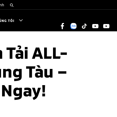
inh
ÚNG TÔI
 Tải ALL-
ũng Tàu –
 Ngay!