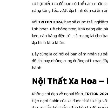
cơ hội hiếm có để bạn có thể cảm nhận t
năng tăng tốc, vượt địa hình đến sự êm ái
Với
, bạn sẽ được trải nghi
TRITON 2024
linh hoạt. Hệ thống treo, khả năng vận h
kéo, cân bằng điện tử… sẽ mang lại cho bạn
địa hình khó khăn.
Đây cũng là cơ hội để bạn cảm nhận sự bền 
đô thị hay những cung đường off-road đầ
hành.
Nội Thất Xa Hoa –
Không chỉ đẹp về ngoại hình,
TRITON 202
tiện nghi. Cabin của xe được thiết kế lại v
da cao cấp, hệ thống điều hòa tự động và c