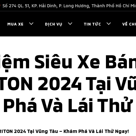
Số 274 QL. 51, KP. Hải Dinh, P. Long Hương, Thành Phố Hồ Chí M
MUA XE
DỊCH VỤ
TIN TỨC
VỀ CH
iệm Siêu Xe Bán
ON 2024 Tại V
Phá Và Lái Thử
RITON 2024 Tại Vũng Tàu – Khám Phá Và Lái Thử Ngay!