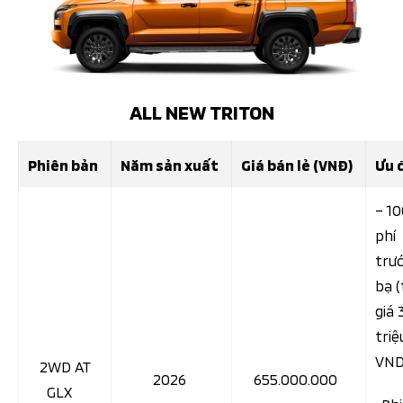
ALL NEW TRITON
Phiên bản
Năm sản xuất
Giá bán lẻ (VNĐ)
Ưu 
– 1
phí
trư
bạ (
giá 
triệ
VN
2WD AT
2026
655.000.000
GLX