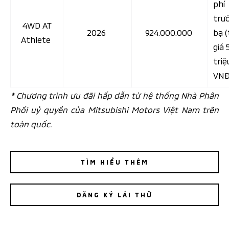
phí
trư
4WD AT
2026
924.000.000
bạ (
Athlete
giá 
triệ
VNĐ
* Chương trình ưu đãi hấp dẫn từ hệ thống Nhà Phân
Phối uỷ quyền của Mitsubishi Motors Việt Nam trên
toàn quốc.
TÌM HIỂU THÊM
ĐĂNG KÝ LÁI THỬ