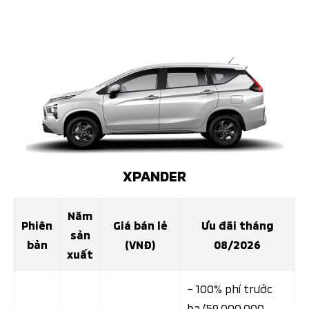
XPANDER
Năm
Phiên
Giá bán lẻ
Ưu đãi tháng
sản
bản
(VNĐ)
08/2026
xuất
– 100% phí trước
bạ (59.000.000