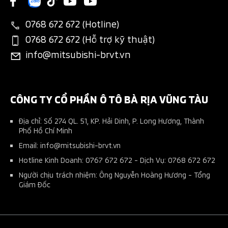
New Xpander
Liên hệ
Tin tổng hợp
Thông tin phụ tùng
Bán hàng dự án
New Xpander Cross
0768 672 672 (Hotline)
Tin tuyển dụng
Đặt lịch dịch vụ
Đăng ký lái thử
0768 672 672 (Hỗ trợ kỹ thuật)
All-New Triton
info@mitsubishi-brvt.vn
Ứng dụng Mitsubishi Connect+
Phụ kiện chính hãng
Pajero Sport
Tài liệu hướng dẫn sử dụng
Phụ kiện nhà phân phối
Kế hoạch bảo dưỡng xe
CÔNG TY CỔ PHẦN Ô TÔ BÀ RỊA VŨNG TÀU
Địa chỉ: Số 274 QL. 51, KP. Hải Dinh, P. Long Hương, Thành
Phố Hồ Chí Minh
Email: info@mitsubishi-brvt.vn
Hotline Kinh Doanh: 0767 672 672 - Dịch Vụ: 0768 672 672
Người chịu trách nhiệm: Ông Nguyễn Hoàng Hương - Tổng
Giám Đốc