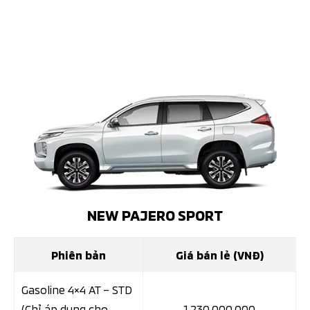
NEW PAJERO SPORT
Phiên bản
Giá bán lẻ (VNĐ)
Gasoline 4×4 AT – STD
(Chỉ áp dụng cho
1.230.000.000