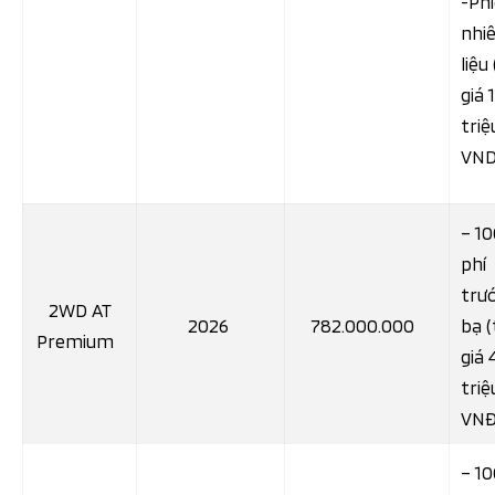
-Ph
nhi
liệu 
giá 
triệ
VND
– 1
phí
trư
2WD AT
2026
782.000.000
bạ (
Premium
giá 
triệ
VNĐ
– 1