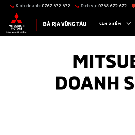
Kinh doanh:
0767 672 672
Dịch vụ:
0768 672 672
BÀ RỊA VŨNG TÀU
SẢN PHẨM
MITSUB
DOANH SỐ