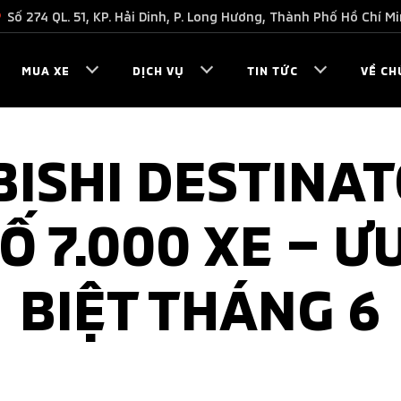
Số 274 QL. 51, KP. Hải Dinh, P. Long Hương, Thành Phố Hồ Chí M
MUA XE
DỊCH VỤ
TIN TỨC
VỀ CH
ISHI DESTINA
 7.000 XE – Ư
BIỆT THÁNG 6