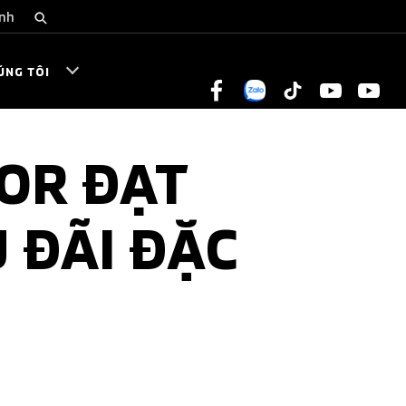
inh
ÚNG TÔI
TOR ĐẠT
U ĐÃI ĐẶC