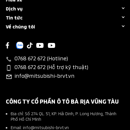
Tất cả dòng xe
Dịch vụ
Bảng giá
Destinator
Tin tức
Chính sách bảo hành
Khuyến mãi
Attrage
Về chúng tôi
Sự kiện nổi bật
Bảo dưỡng nhanh
Dự tính chi phí
New Xforce
Giới thiệu
Tin khuyến mãi
Các hạng mục bảo dưỡng
Chương trình trả góp MAF
New Xpander
Liên hệ
Tin tổng hợp
Thông tin phụ tùng
Bán hàng dự án
New Xpander Cross
0768 672 672 (Hotline)
Tin tuyển dụng
Đặt lịch dịch vụ
Đăng ký lái thử
0768 672 672 (Hỗ trợ kỹ thuật)
All-New Triton
info@mitsubishi-brvt.vn
Ứng dụng Mitsubishi Connect+
Phụ kiện chính hãng
Pajero Sport
Tài liệu hướng dẫn sử dụng
Phụ kiện nhà phân phối
Kế hoạch bảo dưỡng xe
CÔNG TY CỔ PHẦN Ô TÔ BÀ RỊA VŨNG TÀU
Địa chỉ: Số 274 QL. 51, KP. Hải Dinh, P. Long Hương, Thành
Phố Hồ Chí Minh
Email: info@mitsubishi-brvt.vn