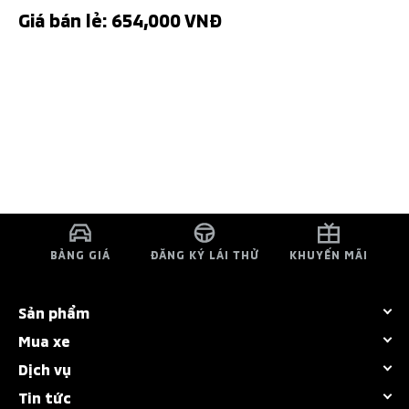
Giá bán lẻ: 654,000 VNĐ
BẢNG GIÁ
ĐĂNG KÝ LÁI THỬ
KHUYẾN MÃI
Sản phẩm
Mua xe
Tất cả dòng xe
Dịch vụ
Bảng giá
Destinator
Tin tức
Chính sách bảo hành